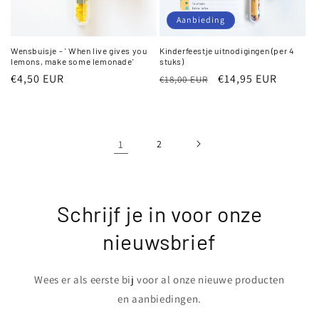
Aanbieding
Wensbuisje - ' When live gives you
Kinderfeestje uitnodigingen (per 4
lemons, make some lemonade'
stuks)
Normale
€4,50 EUR
Normale
Aanbiedingsprijs
€14,95 EUR
€18,00 EUR
prijs
prijs
1
2
Schrijf je in voor onze
nieuwsbrief
Wees er als eerste bij voor al onze nieuwe producten
en aanbiedingen.