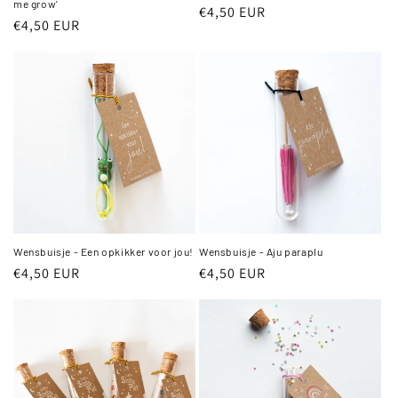
me grow'
Normale
€4,50 EUR
Normale
€4,50 EUR
prijs
prijs
Wensbuisje - Een opkikker voor jou!
Wensbuisje - Aju paraplu
Normale
€4,50 EUR
Normale
€4,50 EUR
prijs
prijs