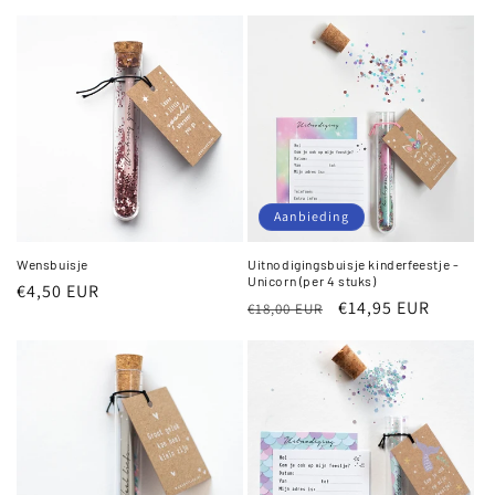
prijs
prijs
Aanbieding
Wensbuisje
Uitnodigingsbuisje kinderfeestje -
Unicorn (per 4 stuks)
Normale
€4,50 EUR
Normale
Aanbiedingsprijs
€14,95 EUR
€18,00 EUR
prijs
prijs