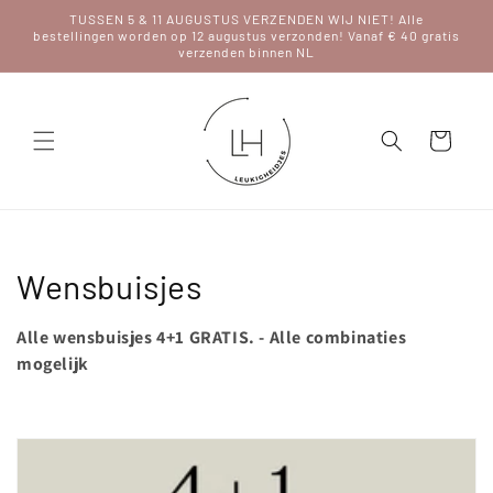
Meteen
TUSSEN 5 & 11 AUGUSTUS VERZENDEN WIJ NIET! Alle
naar de
bestellingen worden op 12 augustus verzonden! Vanaf € 40 gratis
content
verzenden binnen NL
Winkelwagen
C
Wensbuisjes
o
Alle wensbuisjes 4+1 GRATIS. - Alle combinaties
l
mogelijk
l
e