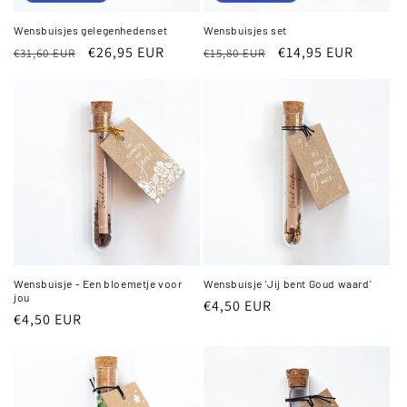
Wensbuisjes gelegenhedenset
Wensbuisjes set
Normale
Aanbiedingsprijs
€26,95 EUR
Normale
Aanbiedingsprijs
€14,95 EUR
€31,60 EUR
€15,80 EUR
prijs
prijs
Wensbuisje - Een bloemetje voor
Wensbuisje 'Jij bent Goud waard'
jou
Normale
€4,50 EUR
Normale
€4,50 EUR
prijs
prijs