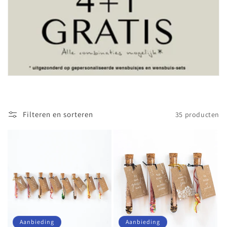
c
t
i
e
:
Filteren en sorteren
35 producten
Aanbieding
Aanbieding