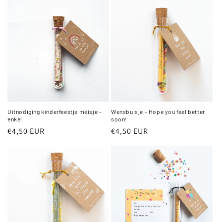
Uitnodiging kinderfeestje meisje -
Wensbuisje - Hope you feel better
enkel
soon!
Normale
€4,50 EUR
Normale
€4,50 EUR
prijs
prijs