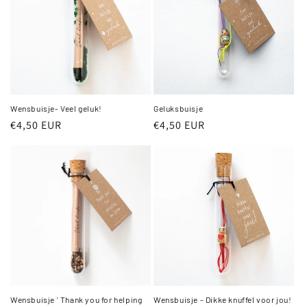
Wensbuisje- Veel geluk!
Geluksbuisje
Normale
€4,50 EUR
Normale
€4,50 EUR
prijs
prijs
Wensbuisje ' Thank you for helping
Wensbuisje - Dikke knuffel voor jou!