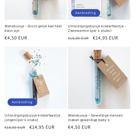
Aanbieding
Wensbuisje - Groot geluk kan heel
Uitnodigingsbuisje kinderfeestje -
klein zijn
Zeemeermin (per 4 stuks)
Normale
€4,50 EUR
Normale
Aanbiedingsprijs
€14,95 EUR
€18,00 EUR
prijs
prijs
Aanbieding
Uitnodigingsbuisje kinderfeestje
Wensbuisje - Geweldige mensen
jongen (per 4 stuks)
maken geweldige baby's
Normale
Aanbiedingsprijs
€14,95 EUR
Normale
€4,50 EUR
€18,00 EUR
prijs
prijs