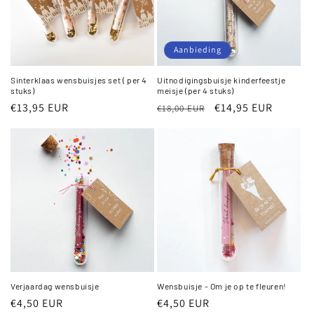
Aanbieding
Sinterklaas wensbuisjes set ( per 4
Uitnodigingsbuisje kinderfeestje
stuks)
meisje (per 4 stuks)
Normale
€13,95 EUR
Normale
Aanbiedingsprijs
€14,95 EUR
€18,00 EUR
prijs
prijs
Verjaardag wensbuisje
Wensbuisje - Om je op te fleuren!
Normale
€4,50 EUR
Normale
€4,50 EUR