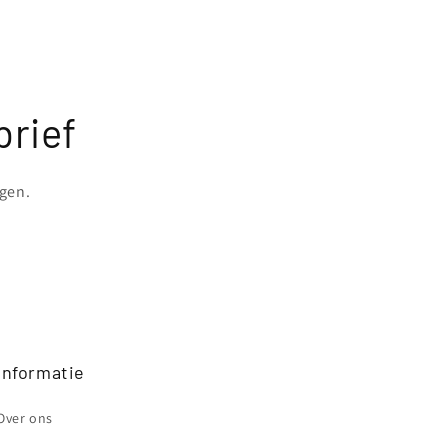
brief
ngen.
Informatie
Over ons