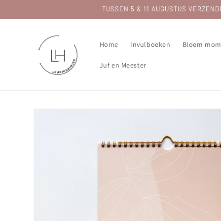
Meteen
TUSSEN 5 & 11 AUGUSTUS VERZENDEN 
naar de
content
Home
Invulboeken
Bloem mom
Juf en Meester
Ga direct naar
productinformatie