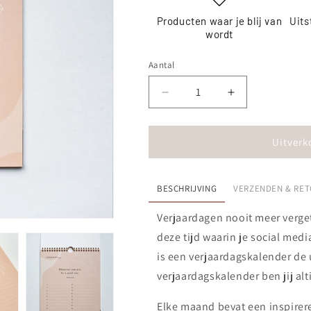
Producten waar je blij van
Uits
wordt
Aantal
Aantal
Aantal
verlagen
verhogen
voor
voor
Verjaardagskalender
Verjaardagska
Uitverk
met
met
gratis
gratis
kaartenset!
kaartenset!
BESCHRIJVING
VERZENDEN & RE
Verjaardagen nooit meer verget
deze tijd waarin je social med
is een verjaardagskalender de
verjaardagskalender ben jij al
Elke maand bevat een inspire