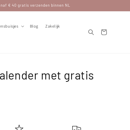
af € 40 gratis verzenden binnen NL
nsbuisjes
Blog
Zakelijk
Winkelwagen
alender met gratis