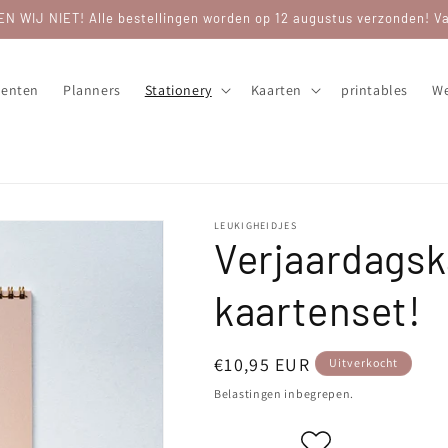
WIJ NIET! Alle bestellingen worden op 12 augustus verzonden! Van
enten
Planners
Stationery
Kaarten
printables
We
LEUKIGHEIDJES
Verjaardagsk
kaartenset!
Normale
€10,95 EUR
Uitverkocht
prijs
Belastingen inbegrepen.