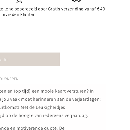
tekend beoordeeld door
Gratis verzending vanaf €40
tevreden klanten.
lender
ocht
TOURNEREN
en en (op tijd) een mooie kaart versturen? In
ia jou vaak moet herinneren aan de verjaardagen;
 uitkomst! Met de Leukigheidjes
tijd op de hoogte van iedereens verjaardag.
rende en motiverende quote. De