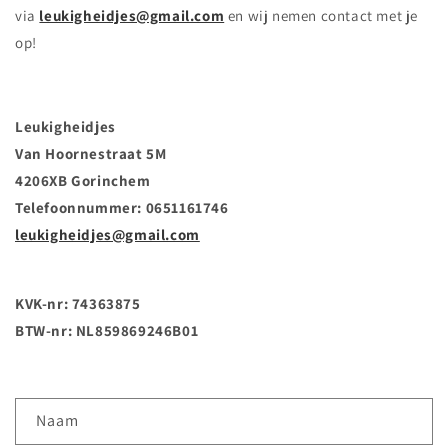
via
leukigheidjes@gmail.com
en wij nemen contact met je
op!
Leukigheidjes
Van Hoornestraat 5M
4206XB Gorinchem
Telefoonnummer: 0651161746
leukigheidjes@gmail.com
KVK-nr: 74363875
BTW-nr: NL859869246B01
C
Naam
o