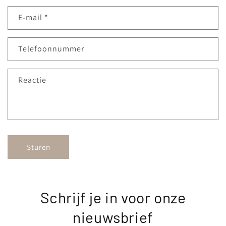
n
E‑mail
*
t
a
c
Telefoonnummer
t
f
Reactie
o
r
m
u
l
Sturen
i
e
r
Schrijf je in voor onze
nieuwsbrief