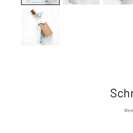
Schr
Wees