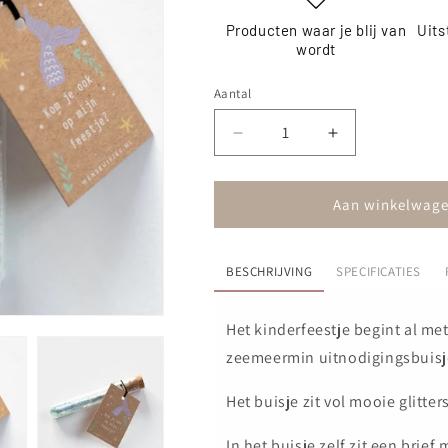
Producten waar je blij van
Uits
wordt
Aantal
Aantal
Aantal
verlagen
verhogen
voor
voor
Uitnodigingsbuisje
Uitnodigingsbu
Aan winkelwage
kinderfeestje
kinderfeestje
-
-
Zeemeermin
Zeemeermin
BESCHRIJVING
SPECIFICATIES
(per
(per
4
4
Het kinderfeestje begint al me
stuks)
stuks)
zeemeermin uitnodigingsbuisje
Het buisje zit vol mooie glitters
In het buisje zelf zit een brief