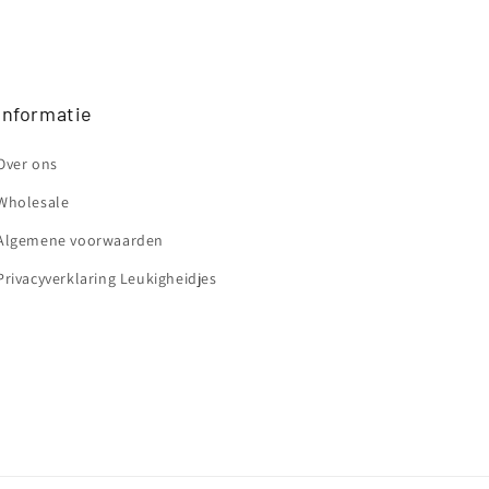
Informatie
Over ons
Wholesale
Algemene voorwaarden
Privacyverklaring Leukigheidjes