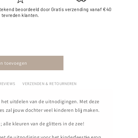
tekend beoordeeld door
Gratis verzending vanaf €40
tevreden klanten.
isje
n toevoegen
REVIEWS
VERZENDEN & RETOURNEREN
t het uitdelen van de uitnodigingen. Met deze
s zal jouw dochter veel kinderen blij maken.
; alle kleuren van de glitters in de zee!
 met de uitnodiging voor het kinderfeestje erop.