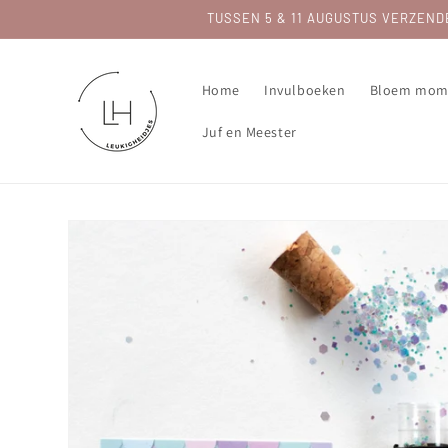
Meteen
TUSSEN 5 & 11 AUGUSTUS VERZENDEN 
naar de
content
Home
Invulboeken
Bloem mom
Juf en Meester
Ga direct naar
productinformatie