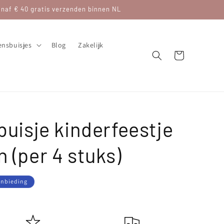
af € 40 gratis verzenden binnen NL
nsbuisjes
Blog
Zakelijk
Winkelwagen
buisje kinderfeestje
 (per 4 stuks)
js
anbieding