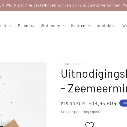
WIJ NIET! Alle bestellingen worden op 12 augustus verzonden! Van
enten
Planners
Stationery
Kaarten
printables
We
LEUKIGHEIDJES
Uitnodigings
- Zeemeermin
Normale
Aanbiedingspri
€14,95 EUR
€18,00 EUR
A
prijs
Belastingen inbegrepen.