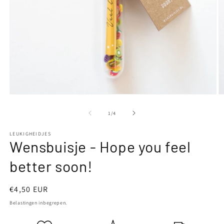
Media
M
1
2
openen
o
van
1
/
4
in
in
modaal
m
LEUKIGHEIDJES
Wensbuisje - Hope you feel
better soon!
Normale
€4,50 EUR
prijs
Belastingen inbegrepen.