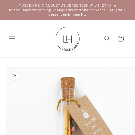
Meteen
TUSSEN 5 & 11 AUGUSTUS VERZENDEN WIJ NIET! Alle
naar de
bestellingen worden op 12 augustus verzonden! Vanaf € 40 gratis
content
verzenden binnen NL
Winkelwagen
Ga direct naar
productinformatie