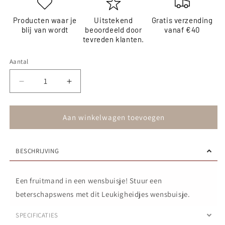
Producten waar je
Uitstekend
Gratis verzending
blij van wordt
beoordeeld door
vanaf €40
tevreden klanten.
Aantal
Aantal
Aantal
verlagen
verhogen
voor
voor
Wensbuisje
Wensbuisje
Aan winkelwagen toevoegen
-
-
Hope
Hope
you
you
BESCHRIJVING
feel
feel
better
better
soon!
soon!
Een fruitmand in een wensbuisje! Stuur een
beterschapswens met dit Leukigheidjes wensbuisje.
SPECIFICATIES