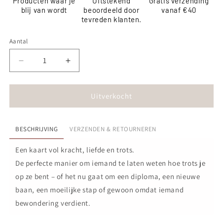
Producten waar je
Uitstekend
Gratis verzending
blij van wordt
beoordeeld door
vanaf €40
tevreden klanten.
Aantal
Aantal
Aantal
verlagen
verhogen
voor
voor
Kaart
Kaart
Uitverkocht
-
-
Zo
Zo
ongeloofelijk
ongeloofelijk
BESCHRIJVING
VERZENDEN & RETOURNEREN
niet
niet
normaal
normaal
Een kaart vol kracht, liefde en trots.
trots
trots
De perfecte manier om iemand te laten weten hoe trots je
op
op
op ze bent – of het nu gaat om een diploma, een nieuwe
jou!
jou!
baan, een moeilijke stap of gewoon omdat iemand
bewondering verdient.