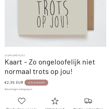
Media
1
openen
LEUKIGHEIDJES
Kaart - Zo ongeloofelijk niet
in
modaal
normaal trots op jou!
Normale
€2,95 EUR
Uitverkocht
prijs
Belastingen inbegrepen.