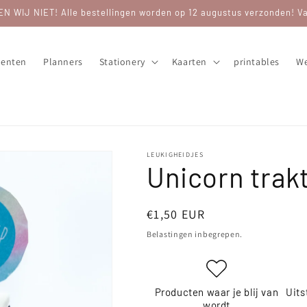
WIJ NIET! Alle bestellingen worden op 12 augustus verzonden! Van
enten
Planners
Stationery
Kaarten
printables
We
LEUKIGHEIDJES
Unicorn trak
Normale
€1,50 EUR
prijs
Belastingen inbegrepen.
Producten waar je blij van
Uits
wordt