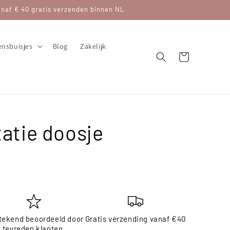
af € 40 gratis verzenden binnen NL
nsbuisjes
Blog
Zakelijk
Winkelwagen
tatie doosje
tekend beoordeeld door
Gratis verzending vanaf €40
tevreden klanten.