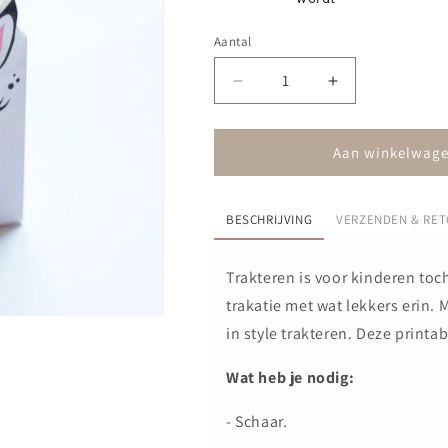
Aantal
Aantal
Aantal
verlagen
verhogen
voor
voor
Unicorn
Unicorn
Aan winkelwage
traktatie
traktatie
doosje
doosje
BESCHRIJVING
VERZENDEN & RE
Trakteren is voor kinderen toch
trakatie met wat lekkers erin. 
in style trakteren. Deze printab
Wat heb je nodig:
- Schaar.