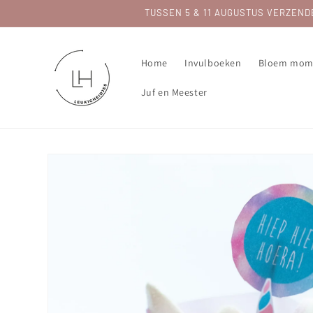
Meteen
TUSSEN 5 & 11 AUGUSTUS VERZENDEN 
naar de
content
Home
Invulboeken
Bloem mom
Juf en Meester
Ga direct naar
productinformatie