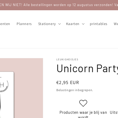
WIJ NIET! Alle bestellingen worden op 12 augustus verzonden! Van
enten
Planners
Stationery
Kaarten
printables
We
LEUKIGHEIDJES
Unicorn Part
Normale
€2,95 EUR
prijs
Belastingen inbegrepen.
Producten waar je blij van
Uits
wordt