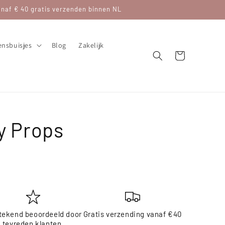
af € 40 gratis verzenden binnen NL
nsbuisjes
Blog
Zakelijk
Winkelwagen
y Props
tekend beoordeeld door
Gratis verzending vanaf €40
tevreden klanten.