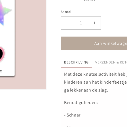
Aantal
Aantal
Aantal
verlagen
verhogen
voor
voor
Unicorn
Unicorn
Aan winkelwage
Party
Party
Props
Props
BESCHRIJVING
VERZENDEN & RE
Met deze knutselactiviteit heb
kinderen aan het kinderfeestj
ga lekker aan de slag.
Benodigdheden:
- Schaar