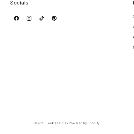
Socials
Facebook
Instagram
TikTok
Pinterest
Betaalmethoden
© 2026,
Leukigheidjes
Powered by Shopify