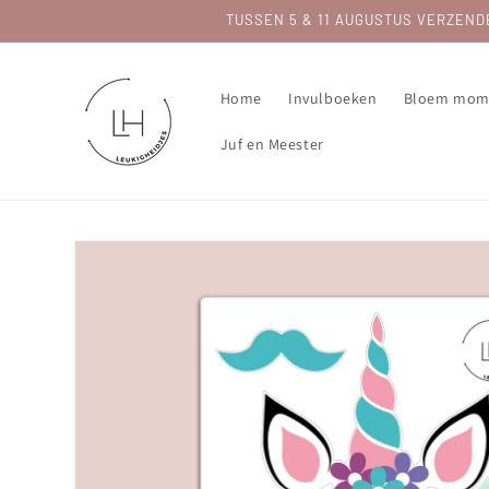
Meteen
TUSSEN 5 & 11 AUGUSTUS VERZENDEN 
naar de
content
Home
Invulboeken
Bloem mom
Juf en Meester
Ga direct naar
productinformatie