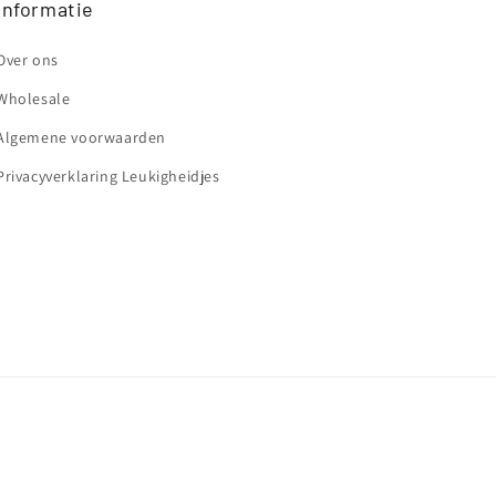
Informatie
Over ons
Wholesale
Algemene voorwaarden
Privacyverklaring Leukigheidjes