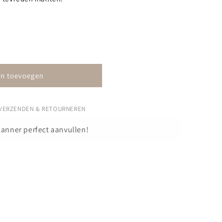
n toevoegen
VERZENDEN & RETOURNEREN
planner perfect aanvullen!