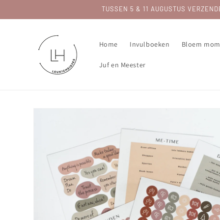
Meteen
TUSSEN 5 & 11 AUGUSTUS VERZENDEN 
naar de
content
Home
Invulboeken
Bloem mom
Juf en Meester
Ga direct naar
productinformatie