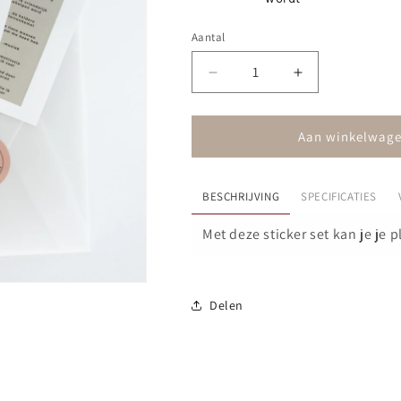
Aantal
Aantal
Aantal
verlagen
verhogen
voor
voor
Planner
Planner
Aan winkelwage
-
-
sticker
sticker
set
set
BESCHRIJVING
SPECIFICATIES
Met deze sticker set kan je je 
Delen