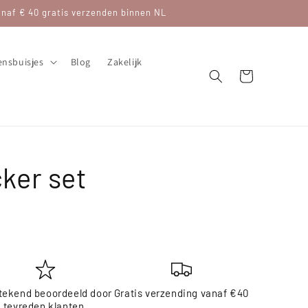
af € 40 gratis verzenden binnen NL
nsbuisjes
Blog
Zakelijk
Winkelwagen
cker set
tekend beoordeeld door
Gratis verzending vanaf €40
tevreden klanten.