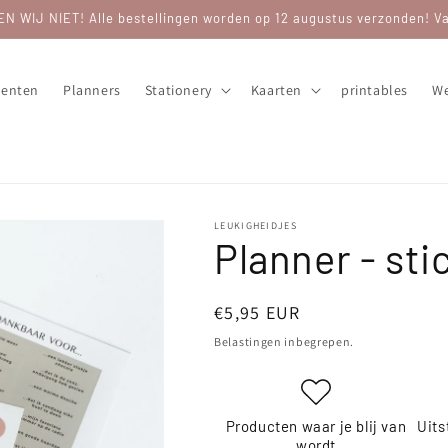
WIJ NIET! Alle bestellingen worden op 12 augustus verzonden! Van
enten
Planners
Stationery
Kaarten
printables
We
LEUKIGHEIDJES
Planner - sti
Normale
€5,95 EUR
prijs
Belastingen inbegrepen.
Producten waar je blij van
Uits
wordt