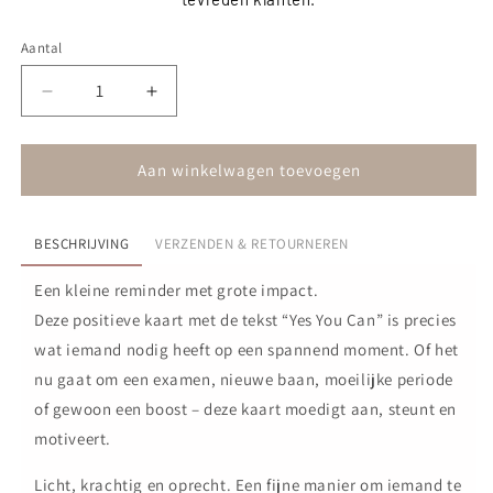
Aantal
Aantal
Aantal
verlagen
verhogen
voor
voor
Kaart
Kaart
Aan winkelwagen toevoegen
-
-
Yes
Yes
you
you
BESCHRIJVING
VERZENDEN & RETOURNEREN
can!
can!
Een kleine reminder met grote impact.
Deze positieve kaart met de tekst “Yes You Can” is precies
wat iemand nodig heeft op een spannend moment. Of het
nu gaat om een examen, nieuwe baan, moeilijke periode
of gewoon een boost – deze kaart moedigt aan, steunt en
motiveert.
Licht, krachtig en oprecht. Een fijne manier om iemand te