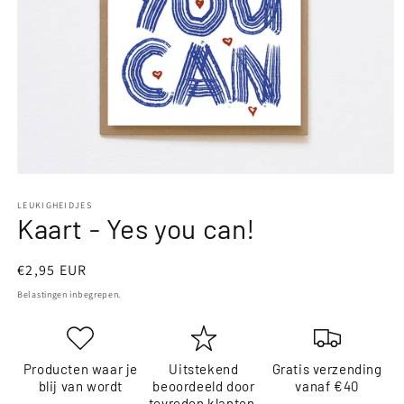
Media
1
openen
LEUKIGHEIDJES
Kaart - Yes you can!
in
modaal
Normale
€2,95 EUR
prijs
Belastingen inbegrepen.
Producten waar je
Uitstekend
Gratis verzending
blij van wordt
beoordeeld door
vanaf €40
tevreden klanten.