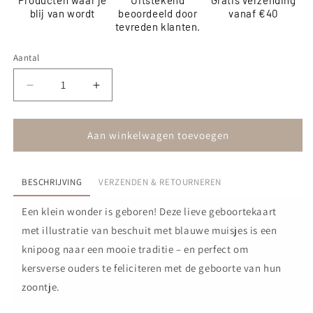
Producten waar je
Uitstekend
Gratis verzending
blij van wordt
beoordeeld door
vanaf €40
tevreden klanten.
Aantal
Aantal
Aantal
verlagen
verhogen
voor
voor
Kaart
Kaart
Aan winkelwagen toevoegen
-
-
Welcome
Welcome
little
little
BESCHRIJVING
VERZENDEN & RETOURNEREN
one
one
-
-
Een klein wonder is geboren! Deze lieve geboortekaart
jongen
jongen
met illustratie van beschuit met blauwe muisjes is een
knipoog naar een mooie traditie – en perfect om
kersverse ouders te feliciteren met de geboorte van hun
zoontje.