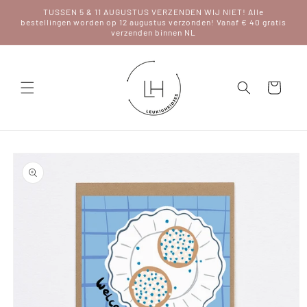
Meteen
TUSSEN 5 & 11 AUGUSTUS VERZENDEN WIJ NIET! Alle
naar de
bestellingen worden op 12 augustus verzonden! Vanaf € 40 gratis
content
verzenden binnen NL
Winkelwagen
Ga direct naar
productinformatie