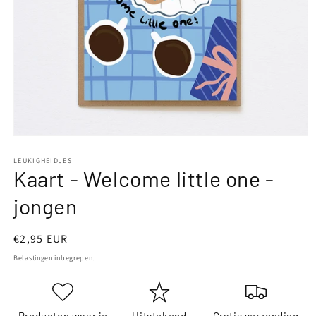
Media
1
openen
LEUKIGHEIDJES
Kaart - Welcome little one -
in
modaal
jongen
Normale
€2,95 EUR
prijs
Belastingen inbegrepen.