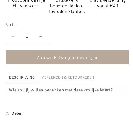
Producten waar je
Uitstekend
Gratis verzending
blij van wordt
beoordeeld door
vanaf €40
tevreden klanten.
Aantal
Aantal
Aantal
verlagen
verhogen
voor
voor
Kaart
Kaart
Aan winkelwagen toevoegen
-
-
Thank
Thank
you,
you,
BESCHRIJVING
VERZENDEN & RETOURNEREN
you
you
are
are
Wie zou jij willen bedanken met deze vrolijke kaart?
the
the
best!
best!
Delen