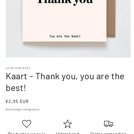
Media
1
openen
LEUKIGHEIDJES
Kaart - Thank you, you are the
in
modaal
best!
Normale
€2,95 EUR
prijs
Belastingen inbegrepen.