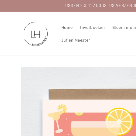
Meteen
TUSSEN 5 & 11 AUGUSTUS VERZENDEN 
naar de
content
Home
Invulboeken
Bloem mom
Juf en Meester
Ga direct naar
productinformatie