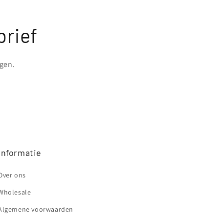
brief
ngen.
Informatie
Over ons
Wholesale
Algemene voorwaarden