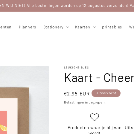
WIJ NIET! Alle bestellingen worden op 12 augustus verzonden! Van
enten
Planners
Stationery
Kaarten
printables
We
LEUKIGHEIDJES
Kaart - Cheer
Normale
€2,95 EUR
Uitverkocht
prijs
Belastingen inbegrepen.
Producten waar je blij van
Uits
wordt