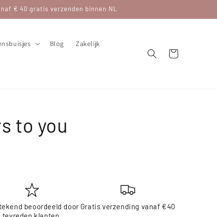
af € 40 gratis verzenden binnen NL
nsbuisjes
Blog
Zakelijk
Winkelwagen
s to you
tekend beoordeeld door
Gratis verzending vanaf €40
tevreden klanten.