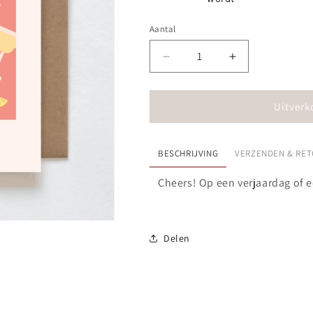
Aantal
Aantal
Aantal
verlagen
verhogen
voor
voor
Kaart
Kaart
Uitverk
-
-
Cheers
Cheers
to
to
BESCHRIJVING
VERZENDEN & RE
you
you
Cheers! Op een verjaardag of e
Delen