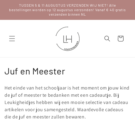
Meteen
TUSSEN 5 & 11 AUGUSTUS VERZENDEN WIJ NIET! Alle
naar de
bestellingen worden op 12 augustus verzonden! Vanaf € 40 gratis
content
verzenden binnen NL
Winkelwagen
C
Juf en Meester
o
Het einde van het schooljaar is het moment om jouw kind
l
de juf of meester te bedanken met een cadeautje. Bij
Leukigheidjes hebben wij een mooie selectie van cadeau
l
artikelen voor jou samengesteld. Waardevolle cadeaus
e
die de juf en meester zullen bewaren.
c