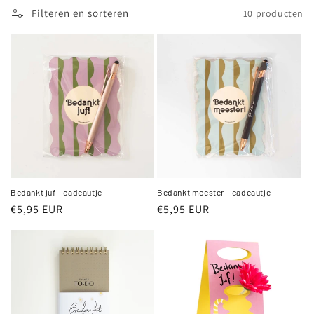
t
Filteren en sorteren
10 producten
i
e
:
Bedankt juf - cadeautje
Bedankt meester - cadeautje
Normale
€5,95 EUR
Normale
€5,95 EUR
prijs
prijs