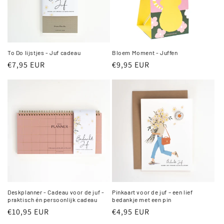
To Do lijstjes - Juf cadeau
Bloem Moment - Juffen
Normale
€7,95 EUR
Normale
€9,95 EUR
prijs
prijs
Deskplanner - Cadeau voor de juf -
Pinkaart voor de juf – een lief
praktisch én persoonlijk cadeau
bedankje met een pin
Normale
€10,95 EUR
Normale
€4,95 EUR
prijs
prijs