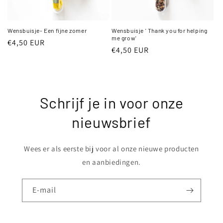
Wensbuisje- Een fijne zomer
Wensbuisje ' Thank you for helping
me grow'
Normale
€4,50 EUR
Normale
€4,50 EUR
prijs
prijs
Schrijf je in voor onze
nieuwsbrief
Wees er als eerste bij voor al onze nieuwe producten
en aanbiedingen.
E‑mail