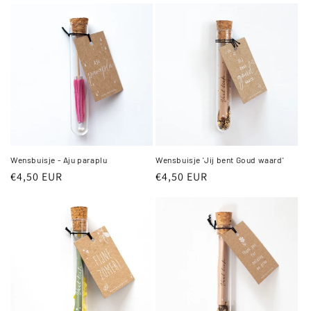
Wensbuisje - Aju paraplu
Wensbuisje 'Jij bent Goud waard'
Normale
€4,50 EUR
Normale
€4,50 EUR
prijs
prijs