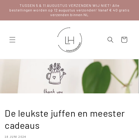
Meteen
TUSSEN 5 & 11 AUGUSTUS VERZENDEN WIJ NIET! Alle
naar de
bestellingen worden op 12 augustus verzonden! Vanaf € 40 gratis
content
verzenden binnen NL
Winkelwagen
De leukste juffen en meester
cadeaus
18 JUNI 2024