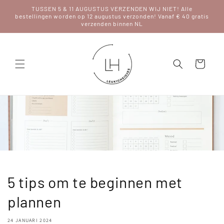
Meteen
TUSSEN 5 & 11 AUGUSTUS VERZENDEN WIJ NIET! Alle
naar de
bestellingen worden op 12 augustus verzonden! Vanaf € 40 gratis
content
verzenden binnen NL
Winkelwagen
5 tips om te beginnen met
plannen
24 JANUARI 2024